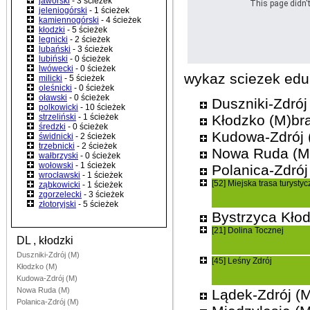
jaworski
- 3 ścieżek
This page didn't
jeleniogórski
- 1 ścieżek
kamiennogórski
- 4 ścieżek
kłodzki
- 5 ścieżek
legnicki
- 2 ścieżek
lubański
- 3 ścieżek
lubiński
- 0 ścieżek
lwówecki
- 0 ścieżek
wykaz sciezek edu
milicki
- 5 ścieżek
oleśnicki
- 0 ścieżek
oławski
- 0 ścieżek
Duszniki-Zdrój
polkowicki
- 10 ścieżek
strzeliński
- 1 ścieżek
Kłodzko (M)br
średzki
- 0 ścieżek
Kudowa-Zdrój 
świdnicki
- 2 ścieżek
trzebnicki
- 2 ścieżek
Nowa Ruda (M)
wałbrzyski
- 0 ścieżek
wołowski
- 1 ścieżek
Polanica-Zdrój
wrocławski
- 1 ścieżek
[52] Miejska trasa turysty
ząbkowicki
- 1 ścieżek
zgorzelecki
- 3 ścieżek
złotoryjski
- 5 ścieżek
Bystrzyca Kło
[21] Dolina Tocznej
DL , kłodzki
Duszniki-Zdrój (M)
[45] Leśny Zdrój
Kłodzko (M)
Kudowa-Zdrój (M)
Nowa Ruda (M)
Lądek-Zdrój (
Polanica-Zdrój (M)