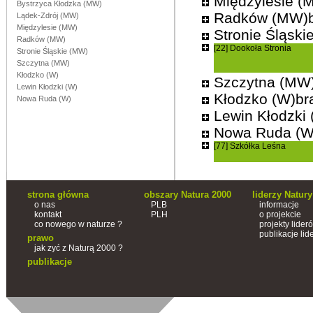
Międzylesie (
Bystrzyca Kłodzka (MW)
Radków (MW)b
Lądek-Zdrój (MW)
Międzylesie (MW)
Stronie Śląski
Radków (MW)
[22] Dookoła Stronia
Stronie Śląskie (MW)
Szczytna (MW)
Kłodzko (W)
Szczytna (MW)
Lewin Kłodzki (W)
Kłodzko (W)br
Nowa Ruda (W)
Lewin Kłodzki 
Nowa Ruda (W
[77] Szkółka Leśna
strona główna
obszary Natura 2000
liderzy Natury
o nas
PLB
informacje
kontakt
PLH
o projekcie
co nowego w naturze ?
projekty lider
publikacje lid
prawo
jak zyć z Naturą 2000 ?
publikacje