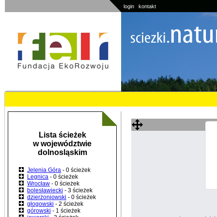
login
kontakt
Lista ścieżek
w województwie
dolnosląskim
Jelenia Góra
- 0 ścieżek
Legnica
- 0 ścieżek
Wrocław
- 0 ścieżek
bolesławiecki
- 3 ścieżek
dzierżoniowski
- 0 ścieżek
głogowski
- 2 ścieżek
górowski
- 1 ścieżek