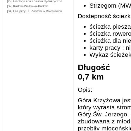
[29] Geologiczna ścieżka dydaktyczna
Strzegom (MW
[32] Karłów-Wałkowa-Karłów
[34] Las przy ul. Piastów w Bolesławcu
Dostepność ściezki
ściezka piesza 
ściezka rowero
ścieżka dla ni
karty pracy : n
Wykaz ścieżek 
Długość
0,7 km
Opis:
Góra Krzyżowa je
który wyrasta str
Góry Św. Jerzego,
zbudowana z młodo
przebiły mioceński