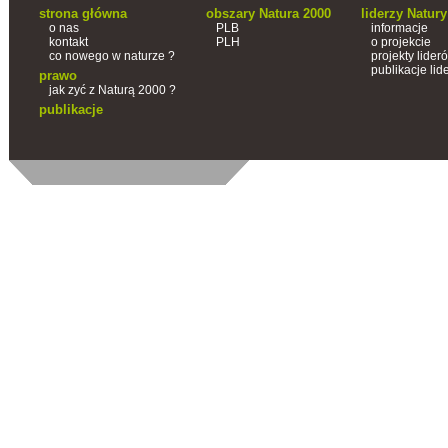
strona główna
obszary Natura 2000
liderzy Natury
o nas
PLB
informacje
kontakt
PLH
o projekcie
co nowego w naturze ?
projekty lider
publikacje lid
prawo
jak zyć z Naturą 2000 ?
publikacje