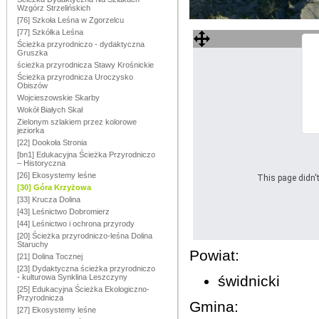
Wzgórz Strzelińskich
[76] Szkoła Leśna w Zgorzelcu
[77] Szkółka Leśna
Ścieżka przyrodniczo - dydaktyczna
Gruszka
ścieżka przyrodnicza Stawy Krośnickie
Ścieżka przyrodnicza Uroczysko
Obiszów
Wojcieszowskie Skarby
Wokół Białych Skał
Zielonym szlakiem przez kolorowe
jeziorka
[22] Dookoła Stronia
[bn1] Edukacyjna Ścieżka Przyrodniczo
– Historyczna
[26] Ekosystemy leśne
This page didn't
[30] Góra Krzyżowa
[33] Krucza Dolina
[43] Leśnictwo Dobromierz
[44] Leśnictwo i ochrona przyrody
[20] Ścieżka przyrodniczo-leśna Dolina
Staruchy
Powiat:
[21] Dolina Tocznej
[23] Dydaktyczna ścieżka przyrodniczo
- kulturowa Synklina Leszczyny
świdnicki
[25] Edukacyjna Ścieżka Ekologiczno-
Przyrodnicza
Gmina:
[27] Ekosystemy leśne