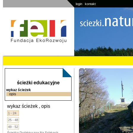
login
kontakt
ścieżki edukacyjne
wykaz ścieżek
opis
wykaz ścieżek , opis
1 - 24
25 - 48
49 - 52
Ścieżka Dydaktyczna Na Szlakach