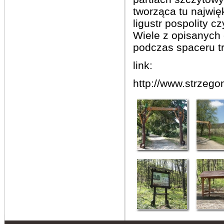
tworząca tu najwię
ligustr pospolity c
Wiele z opisanyc
podczas spaceru tr
link:
http://www.strzego