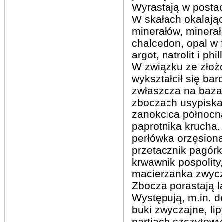
Wyrastają w postac
W skałach okalając
minerałów, minerałó
chalcedon, opal w fo
argot, natrolit i phil
W związku ze złoż
wykształcił się bar
zwłaszcza na bazal
zboczach usypiska
zanokcica północn
paprotnika krucha
perłówka orzęsiona
przetacznik pagórk
krwawnik pospolity
macierzanka zwycza
Zbocza porastają 
Występują, m.in. 
buki zwyczajne, lip
partiach szczytowy